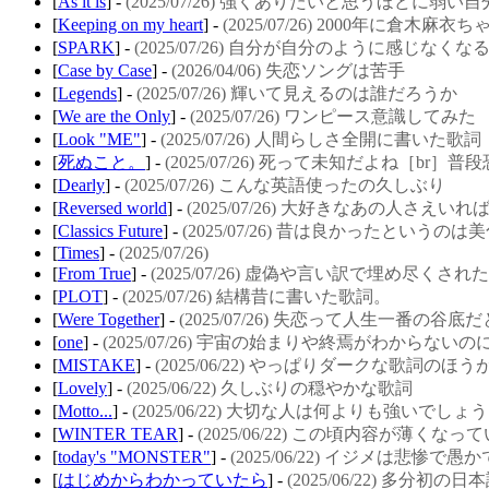
[
As it is
] -
(2025/07/26) 強くありたいと思うほどに
[
Keeping on my heart
] -
(2025/07/26) 2000年に倉木麻衣ちゃ
[
SPARK
] -
(2025/07/26) 自分が自分のように感じなく
[
Case by Case
] -
(2026/04/06) 失恋ソングは苦手
[
Legends
] -
(2025/07/26) 輝いて見えるのは誰だろうか
[
We are the Only
] -
(2025/07/26) ワンピース意識してみた
[
Look "ME"
] -
(2025/07/26) 人間らしさ全開に書いた歌詞
[
死ぬこと。
] -
(2025/07/26) 死って未知だよね［b
[
Dearly
] -
(2025/07/26) こんな英語使ったの久しぶり
[
Reversed world
] -
(2025/07/26) 大好きなあの人さえ
[
Classics Future
] -
(2025/07/26) 昔は良かったという
[
Times
] -
(2025/07/26)
[
From True
] -
(2025/07/26) 虚偽や言い訳で埋め尽く
[
PLOT
] -
(2025/07/26) 結構昔に書いた歌詞。
[
Were Together
] -
(2025/07/26) 失恋って人生一番の谷
[
one
] -
(2025/07/26) 宇宙の始まりや終焉がわからな
[
MISTAKE
] -
(2025/06/22) やっぱりダークな歌詞の
[
Lovely
] -
(2025/06/22) 久しぶりの穏やかな歌詞
[
Motto...
] -
(2025/06/22) 大切な人は何よりも強いでしょう
[
WINTER TEAR
] -
(2025/06/22) この頃内容が薄く
[
today's "MONSTER"
] -
(2025/06/22) イジメは悲惨で愚
[
はじめからわかっていたら
] -
(2025/06/22) 多分初