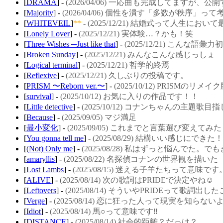
[
DRAMA
] -
(2026/04/06) 一応曲も完成してますが
[
Majority
] -
(2026/04/06) 個性を潰す「多数が秩序
[
WHITEVEIL
]
**
-
(2025/12/21) 結婚式って人生に
[
Lonely Lover
] -
(2025/12/21) 実体験…？かも！笑
[
Three Wishes ─Just like that
] -
(2025/12/21) こんな語
[
Broken Sunday
] -
(2025/12/21) みんなこんな感じっしょ
[
Logical terminal
] -
(2025/12/21) 哲学的終焉
[
Reflexive
] -
(2025/12/21) 久しぶりの投稿です。
[
PRISM 〜Reborn ver.〜
] -
(2025/10/12) PRISMのリメ
[
survival
] -
(2025/10/12) お気に入りの作品です！！
[
Little detective
] -
(2025/10/12) コナンちゃんの主題歌目
[
Because
] -
(2025/09/05) マジ満足
[
最小変化
] -
(2025/09/05) これまでと言葉選び変えてみた
[
You gonna tell me
] -
(2025/08/29) 結構いい感じに
[
(Not) Only me
] -
(2025/08/28) 私はずっと悩んで
[
amaryllis
] -
(2025/08/22) 名探偵コナンの世界観を描いた
[
Lost Lambs
] -
(2025/08/15) 迷える子羊たちって意
[
ALIVE
] -
(2025/08/14) 次の歌詞はPRIDEで決定やね☺
[
Leftovers
] -
(2025/08/14) そういやPRIDEって歌詞出
[
Verge
] -
(2025/08/14) 恋に狂った人って現実を知らない
[
Idiot
] -
(2025/08/14) 馬○って意味です‼️
[
DISTANCE
] -
(2025/08/14) 社会的距離？だっけ？