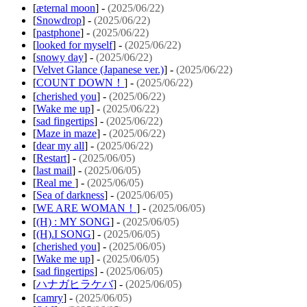
[
æternal moon
] -
(2025/06/22)
[
Snowdrop
] -
(2025/06/22)
[
pastphone
] -
(2025/06/22)
[
looked for myself
] -
(2025/06/22)
[
snowy day
] -
(2025/06/22)
[
Velvet Glance (Japanese ver.)
] -
(2025/06/22)
[
COUNT DOWN！
] -
(2025/06/22)
[
cherished you
] -
(2025/06/22)
[
Wake me up
] -
(2025/06/22)
[
sad fingertips
] -
(2025/06/22)
[
Maze in maze
] -
(2025/06/22)
[
dear my all
] -
(2025/06/22)
[
Restart
] -
(2025/06/05)
[
last mail
] -
(2025/06/05)
[
Real me
] -
(2025/06/05)
[
Sea of darkness
] -
(2025/06/05)
[
WE ARE WOMAN！
] -
(2025/06/05)
[
(H) : MY SONG
] -
(2025/06/05)
[
(H).I SONG
] -
(2025/06/05)
[
cherished you
] -
(2025/06/05)
[
Wake me up
] -
(2025/06/05)
[
sad fingertips
] -
(2025/06/05)
[
ハナガヒラケバ
] -
(2025/06/05)
[
camry
] -
(2025/06/05)