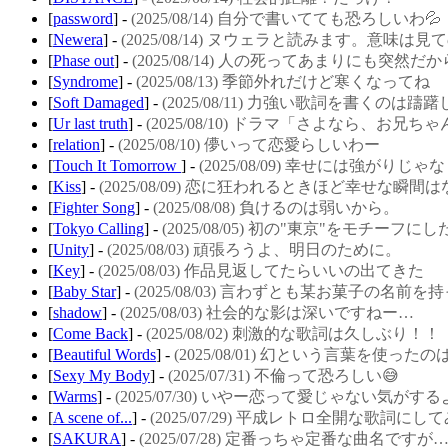
[
password
] -
(2025/08/14) 自分で書いてても恐ろしいわ💦
[
Newera
] -
(2025/08/14) ヌウェラと読みます。意味
[
Phase out
] -
(2025/08/14) 人の死ってあまりにも突然だ
[
Syndrome
] -
(2025/08/13) 季節外れだけど寒くなってね
[
Soft Damaged
] -
(2025/08/11) 力強い歌詞を書くのは
[
Ur last truth
] -
(2025/08/10) ドラマ「さよなら、お
[
relation
] -
(2025/08/10) 儚いって恋愛らしいわー
[
Touch It Tomorrow
] -
(2025/08/09) 幸せには強が
[
Kiss
] -
(2025/08/09) 恋に狂われるときほど幸せな瞬間
[
Fighter Song
] -
(2025/08/08) 負けるのは弱いから。
[
Tokyo Calling
] -
(2025/08/05) 初の"東京"をモチーフに
[
Unity
] -
(2025/08/03) 頑張ろうよ、明日のために。
[
Key
] -
(2025/08/03) 作品見返してたらいいの出てきた
[
Baby Star
] -
(2025/08/03) 言わずとも某お菓子の名前
[
shadow
] -
(2025/08/03) 社会的な影は深いですねー…
[
Come Back
] -
(2025/08/02) 刺激的な歌詞は久しぶり！！
[
Beautiful Words
] -
(2025/08/01) 幻という言葉を使っ
[
Sexy My Body
] -
(2025/07/31) 不倫って恐ろしい😅
[
Warms
] -
(2025/07/30) いやー恋って愛じゃない気がす
[
A scene of...
] -
(2025/07/29) 平成レトロ全開な歌詞にし
[
SAKURA
] -
(2025/07/28) 定番っちゃ定番な曲名で