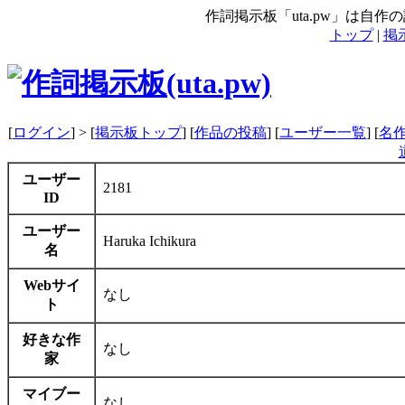
作詞掲示板「uta.pw」は自
トップ
|
掲
[
ログイン
] > [
掲示板トップ
] [
作品の投稿
] [
ユーザー一覧
] [
名
ユーザー
2181
ID
ユーザー
Haruka Ichikura
名
Webサイ
なし
ト
好きな作
なし
家
マイブー
なし