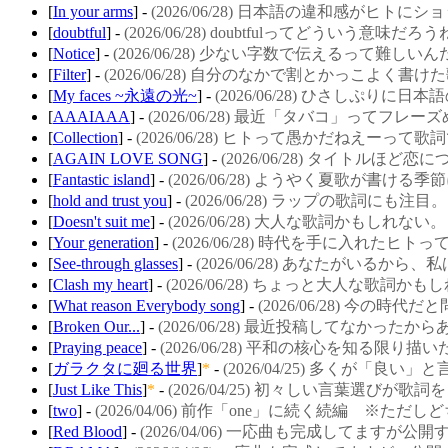
[
In your arms
] -
(2026/06/28) 日本語の違和感がヒト
[
doubtful
] -
(2026/06/28) doubtfulってどういう意味だろ
[
Notice
] -
(2026/06/28) 少ない字数で伝えるって難しい
[
Filter
] -
(2026/06/28) 自分のなかで割とかっこよく書け
[
My faces ~永遠の光~
] -
(2026/06/28) ひさしぷりに
[
AAAIAAA
] -
(2026/06/28) 最近「タバコ」ってフ
[
Collection
] -
(2026/06/28) ヒトって愚かだねえーって歌
[
AGAIN LOVE SONG
] -
(2026/06/28) タイトルほ
[
Fantastic island
] -
(2026/06/28) ようやく夏歌が書ける
[
hold and trust you
] -
(2026/06/28) ラップの歌詞にも注目。
[
Doesn't suit me
] -
(2026/06/28) 大人な歌詞かもしれない。
[
Your generation
] -
(2026/06/28) 時代を手に入れた
[
See-through glasses
] -
(2026/06/28) あなたがいるから
[
Clash my heart
] -
(2026/06/28) ちょっと大人な歌詞か
[
What reason Everybody song
] -
(2026/06/28) 今の時
[
Broken Our...
] -
(2026/06/28) 最近投稿してなかっ
[
Praying peace
] -
(2026/06/28) 平和の核心を知る限り描
[
ガラクタに廻る世界
]
*
-
(2026/04/25) 多くが「
[
Just Like This
]
*
-
(2026/04/25) 初々しい言葉選び
[
two
] -
(2026/04/06) 前作「one」に続く続編 ※た
[
Red Blood
] -
(2026/04/06) 一応曲も完成してますが