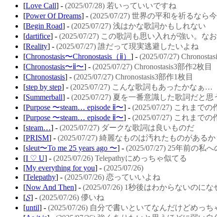
[
Love Call
] -
(2025/07/28) 若いっていいですね
[
Power Of Dreams
] -
(2025/07/27) 世界の平和を祈るな
[
Begin Road
] -
(2025/07/27) 浅はかな歌詞かもしれない
[
dartifice
] -
(2025/07/27) この歌詞も思い入れが強い
[
Reality
] -
(2025/07/27) 誰だって現実逃避したいよね
[
Chronostasis〜Chronostasis（ⅱ）
] -
(2025/07/27) Chron
[
Chronostasis〜ⅱ〜
] -
(2025/07/27) Chronostasis3部作2枚目
[
Chronostasis
] -
(2025/07/27) Chronostasis3部作1枚目
[
step by step
] -
(2025/07/27) こんな歌詞もあったかなぁ…
[
Summerball
] -
(2025/07/27) 夏を一番意識した歌詞だ
[
Purpose 〜steam… episode ⅱ〜
] -
(2025/07/27) 
[
Purpose 〜steam… episode ⅱ〜
] -
(2025/07/27) 
[
steam…
] -
(2025/07/27) ダークな歌詞は良いものだ
[
PRISM
] -
(2025/07/27) 綺麗なものは汚れたものがあ
[
sleut〜To me 25 years ago 〜
] -
(2025/07/27) 25年前の私
[
I ♡ U
] -
(2025/07/26) Telepathyにめっちゃ似てる
[
My everything for you
] -
(2025/07/26)
[
Telepathy
] -
(2025/07/26) 恋っていいよね
[
Now And Then
] -
(2025/07/26) 1秒後はわからないの
[
𝓢
] -
(2025/07/26) 儚いね
[
until
] -
(2025/07/26) 自分で書いといてなんだけどめ