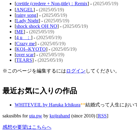
[
cretitle (credere + Non-title)：Remix
] -
(2025/05/19)
[
ANGEL
] -
(2025/05/19)
[
rainy song
] -
(2025/05/19)
[
Lady Night
] -
(2025/05/19)
[
shock shock OH NO
] -
(2025/05/19)
[
ME
] -
(2025/05/19)
[
4 u _：
] -
(2025/05/19)
[
Crazy me
] -
(2025/05/19)
[
KOI--KYOTO
] -
(2025/05/19)
[
over scar
] -
(2025/05/19)
[
TEARS
] -
(2025/05/19)
※このページを編集するには
ログイン
してください。
最近お気に入りの作品
WHITEVEIL
by Haruka Ichikura
**
結婚式って人生において
sakusibbs for
uta.pw
by
kujirahand
(since 2010) [
RSS
]
感想や要望はこちらへ