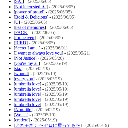
[
SAI
] -
(2025/06/05)
[
Not interested ✶
] -
(2025/06/05)
[
power of proud
] -
(2025/06/05)
[
Bold & Delicious
] -
(2025/06/05)
[
U
] -
(2025/06/05)
[
lies of memories
] -
(2025/06/05)
[
FACE
] -
(2025/06/05)
[
for heaven
] -
(2025/06/05)
[
BIRD
] -
(2025/06/05)
[
Secret I am...
] -
(2025/06/01)
[
I want to always love you
] -
(2025/05/21)
[
Not Justice
] -
(2025/05/20)
[
you're my all
] -
(2025/05/19)
[
sta.
] -
(2025/05/19)
[
wound
] -
(2025/05/19)
[
every you
] -
(2025/05/19)
[
umbrella love
] -
(2025/05/19)
[
umbrella love
] -
(2025/05/19)
[
umbrella love
] -
(2025/05/19)
[
umbrella love
] -
(2025/05/19)
[
umbrella love
] -
(2025/05/19)
[
Non-title
] -
(2025/05/19)
[
We…
] -
(2025/05/19)
[
credere
] -
(2025/05/19)
[
アネモネ： 〜ゼロに戻っても〜
] -
(2025/05/19)