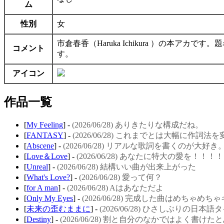
ム
性別
女
市倉春香（Haruka Ichikura ）の本
コメント
す。
アイコン
作品一覧
[
My Feeling
] -
(2026/06/28) ありきたりな構成だね。
[
FANTASY
] -
(2026/06/28) これまでとは大幅に作詞法
[
Abscene
] -
(2026/06/28) リアルな歌詞を書くのが大好き
[
Love＆Love
] -
(2026/06/28) あなたに特大の愛を！！！！
[
Unreal
] -
(2026/06/28) 結構いい曲が出来上がった
[
What's Love?
] -
(2026/06/28) 愛って何？
[
for A man
] -
(2026/06/28) Aはあなただよ
[
Only My Eyes
] -
(2026/06/28) 完成した曲はめちゃめ
[
未来の歪むままに
] -
(2026/06/28) ひさしぶりの日本
[
Destiny
] -
(2026/06/28) 割と自分のなかではよく書けた