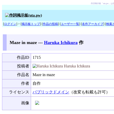
作詞掲示板「uta.pw
[
ログイン
] > [
掲示板トップ
] [
作品の投稿
] [
ユーザー一覧
] [
名作アーカイブ
] [
検索
Maze in maze ---
Haruka Ichikura
作
作品ID
1715
投稿者
Haruka Ichikura
作品名
Maze in maze
作者
自作
ライセンス
パブリックドメイン
（改変も転載も許可）
画像