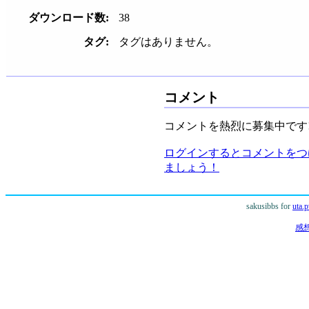
ダウンロード数:
38
タグ:
タグはありません。
コメント
コメントを熱烈に募集中です!
ログインするとコメントをつ
ましょう！
sakusibbs for
uta.
感