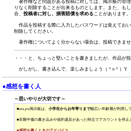
著作権など問題がある投稿に対しては、掲示板の管理
りなく削除することが出来るものとします。また、もし
合、
投稿者に対し、損害賠償を求める
ことがあります。
作品を投稿する際に入力したパスワードは覚えておい
削除してください。
著作権についてよく分からない場合は、投稿できませ
・・・と、ちょっと堅いことを書きましたが、作品が投
がしがし、書き込んで、楽しみましょう（＾o＾）Y
●感想を書く人
～思いやりが大切です～
■uta.pw掲示板は、
小学生からお年寄りまで
幅広い年齢層が利用し
■非難中傷の書き込みや規約違反があった時点でアカウントを停止
■感想を書くときのアドバイス