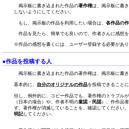
掲示板に書き込まれた作品の
著作権
は、掲示板に書き
しないようにしてください。
もし、掲示板の作品を利用したい場合は、
各作品の作
作品を見たら、簡単でも良いので、作者さんに感想を
※作品の感想を書くには、ユーザー登録する必要があり
●作品を投稿する人
掲示板に書き込まれた作品の著作権は、掲示板に書き
基本的に、
自分のオリジナルの作品
を投稿できることに
但し、例外的に、コピー作品でも、著作権のトラブルが
（日本の場合）や、作者不明の
童謡・民謡
）、作作品者
ず、著作権が消滅していることを、確認してください。
明記
してください。