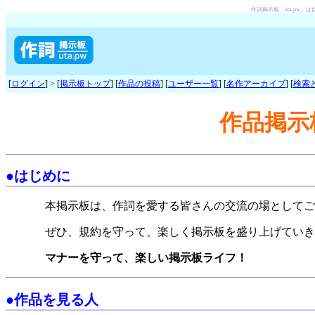
作詞掲示板「uta.pw
[
ログイン
] > [
掲示板トップ
] [
作品の投稿
] [
ユーザー一覧
] [
名作アーカイブ
] [
検索
作品掲示
●はじめに
本掲示板は、作詞を愛する皆さんの交流の場としてご
ぜひ、規約を守って、楽しく掲示板を盛り上げていき
マナーを守って、楽しい掲示板ライフ！
●作品を見る人