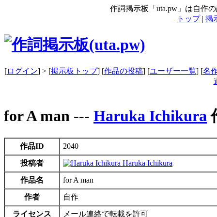
作詞掲示板「uta.pw」は自
トップ
|
掲
[
ログイン
] > [
掲示板トップ
] [
作品の投稿
] [
ユーザー一覧
] [
名
for A man ---
Haruka Ichikura
作品ID
2040
投稿者
Haruka Ichikura
作品名
for A man
作者
自作
ライセンス
メール連絡で転載を許可