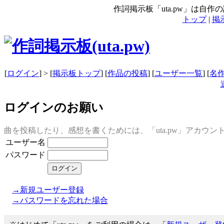
作詞掲示板「uta.pw」は自
トップ
|
掲
[
ログイン
] > [
掲示板トップ
] [
作品の投稿
] [
ユーザー一覧
] [
名
ログインのお願い
曲を投稿したり、感想を書くためには、「uta.pw」アカウ
ユーザー名
パスワード
→新規ユーザー登録
→パスワードを忘れた場合