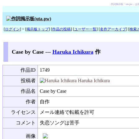
作詞掲示板「uta.pw
[
ログイン
] > [
掲示板トップ
] [
作品の投稿
] [
ユーザー一覧
] [
名作アーカイブ
] [
検索
Case by Case ---
Haruka Ichikura
作
作品ID
1749
投稿者
Haruka Ichikura
作品名
Case by Case
作者
自作
ライセンス
メール連絡で転載を許可
コメント
失恋ソングは苦手
画像