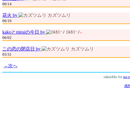
06/14
花火 by
カズツムリ
06/10
kakoとmiraiの今日 by
ｴﾙｶﾐｰﾉ
★
06/02
この恋の閉店日 by
カズツムリ
05/31
→次へ
sakusibbs for
uta.
感