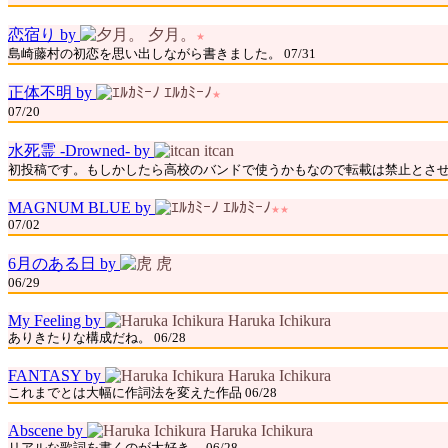
恋宿り by
夕月。
★
島崎藤村の初恋を思い出しながら書きました。 07/31
正体不明 by
ｴﾙｶﾐｰﾉ
★
07/20
水死霊 -Drowned- by
itcan
初投稿です。もしかしたら高校のバンドで使うかもなので転載は禁止とさせて
MAGNUM BLUE by
ｴﾙｶﾐｰﾉ
★★
07/02
6月のある日 by
虎
06/29
My Feeling by
Haruka Ichikura
ありきたりな構成だね。 06/28
FANTASY by
Haruka Ichikura
これまでとは大幅に作詞法を変えた作品 06/28
Abscene by
Haruka Ichikura