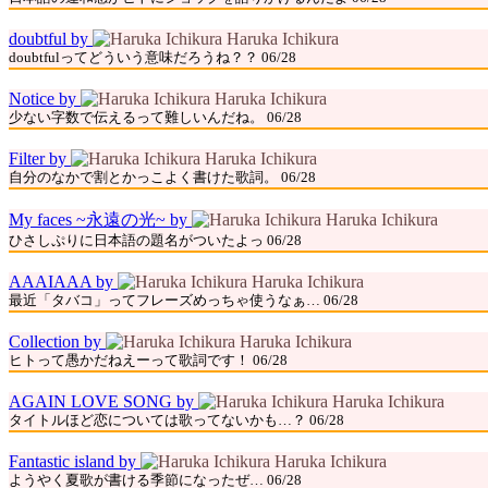
doubtful by
Haruka Ichikura
doubtfulってどういう意味だろうね？？ 06/28
Notice by
Haruka Ichikura
少ない字数で伝えるって難しいんだね。 06/28
Filter by
Haruka Ichikura
自分のなかで割とかっこよく書けた歌詞。 06/28
My faces ~永遠の光~ by
Haruka Ichikura
ひさしぷりに日本語の題名がついたよっ 06/28
AAAIAAA by
Haruka Ichikura
最近「タバコ」ってフレーズめっちゃ使うなぁ… 06/28
Collection by
Haruka Ichikura
ヒトって愚かだねえーって歌詞です！ 06/28
AGAIN LOVE SONG by
Haruka Ichikura
タイトルほど恋については歌ってないかも…？ 06/28
Fantastic island by
Haruka Ichikura
ようやく夏歌が書ける季節になったぜ… 06/28