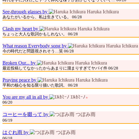
時代を手に入れたヒトってみんな様子がおかしくなっていく… 06/28
See-through glasses by
Haruka Ichikura
あなたがいるから、私は生きている。 06/28
Clash my heart by
Haruka Ichikura
ちょっと大人な歌詞かもしれない。 06/28
What reason Everybody song by
Haruka Ichikura
今の時代だと問題視されそう…笑 06/28
Broken Our... by
Haruka Ichikura
最近投稿してなかったからあまりに溜まりすぎてヤバイ件 06/28
Praying peace by
Haruka Ichikura
平和の核心を知る限り描いた歌詞。 06/28
You are my all in all by
ｴﾙｶﾐｰﾉ
★
06/20
コーヒーを啜って by
つぼみ雨
06/19
はぐれ雨 by
つぼみ雨
06/18