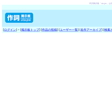
作詞掲示板「uta.pw
[
ログイン
] > [
掲示板トップ
] [
作品の投稿
] [
ユーザー一覧
] [
名作アーカイブ
] [
検索