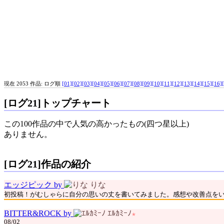
現在 2053 作品: ログ順
[01]
[02]
[03]
[04]
[05]
[06]
[07]
[08]
[09]
[10]
[11]
[12]
[13]
[14]
[15]
[16]
[ログ21]トップチャート
この100作品の中で人気の高かったもの(四つ星以上)
ありません。
[ログ21]作品の紹介
エッジピック by
りな
初投稿！がむしゃらに自分の思いの丈を書いてみました。感想や改善点をいただ
BITTER&ROCK by
ｴﾙｶﾐｰﾉ
★
08/02