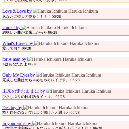
リアルな歌詞を書くのが大好き。 06/28
Love＆Love by
Haruka Ichikura
あなたに特大の愛を！！！！ 06/28
Unreal by
Haruka Ichikura
結構いい曲が出来上がった 06/28
What's Love? by
Haruka Ichikura
愛って何？ 06/28
for A man by
Haruka Ichikura
Aはあなただよ 06/28
Only My Eyes by
Haruka Ichikura
完成した曲はめちゃめちゃキレイです。 06/28
未来の歪むままに by
Haruka Ichikura
ひさしぶりの日本語タイトル。 06/28
Destiny by
Haruka Ichikura
割と自分のなかではよく書けたと思うわ 06/28
In your arms by
Haruka Ichikura
日本語の違和感がヒトにショックを語りかけるんだよ 06/28