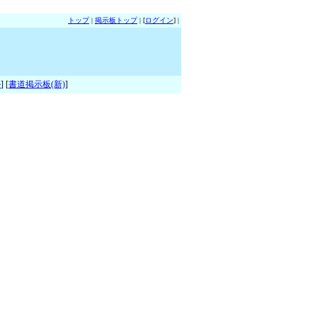
トップ
|
掲示板トップ
| [
ログイン
] |
ル
] [
書道掲示板(新)
]