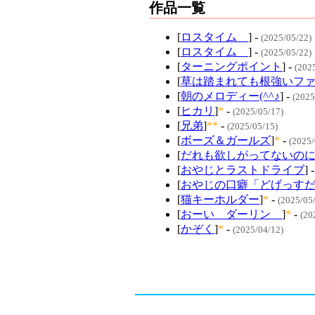
作品一覧
[
ロスタイム
] -
(2025/05/22)
[
ロスタイム
] -
(2025/05/22)
[
ターニングポイント
] -
(202
[
草は踏まれても根強いフ
[
朝のメロディー(^^♪
] -
(2025
[
ヒカリ
]
*
-
(2025/05/17)
[
兄弟
]
**
-
(2025/05/15)
[
ボーズ＆ガールズ
]
*
-
(2025/
[
だれも欲しがってないの
[
おやじとラストドライブ
] 
[
おやじの口癖「どげっす
[
猫キーホルダー
]
*
-
(202
[
おーい ダーリン
]
*
-
(20
[
かぞく
]
*
-
(2025/04/12)