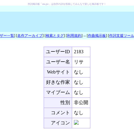
作詞掲示板「uta.pw」は自作の詞を投稿してみんなで楽しむ掲示板です！
ザー一覧
] [
名作アーカイブ
] [
検索とタグ
] [
利用規約
] -- [
作曲掲示板
] [
作詞支援ツー
ユーザーID
2183
ユーザー名
リサ
Webサイト
なし
好きな作家
なし
マイブーム
なし
性別
非公開
コメント
なし
アイコン