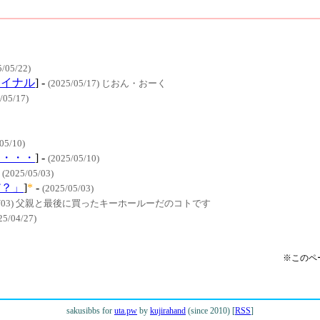
5/05/22)
ァイナル
] -
(2025/05/17) じおん・おーく
/05/17)
05/10)
に・・・
] -
(2025/05/10)
-
(2025/05/03)
だ？」
]
*
-
(2025/05/03)
5/05/03) 父親と最後に買ったキーホールーだのコトです
25/04/27)
※このペ
sakusibbs for
uta.pw
by
kujirahand
(since 2010) [
RSS
]