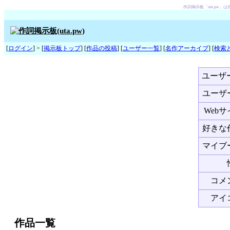
作詞掲示板「uta.pw
[
ログイン
] > [
掲示板トップ
] [
作品の投稿
] [
ユーザー一覧
] [
名作アーカイブ
] [
検索
ユーザー
ユーザ
Web
好きな
マイブ
コメ
アイ
作品一覧