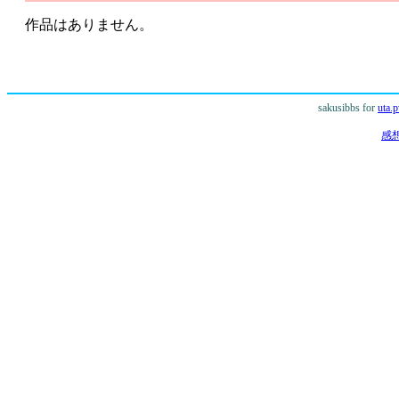
作品はありません。
sakusibbs for
uta.
感