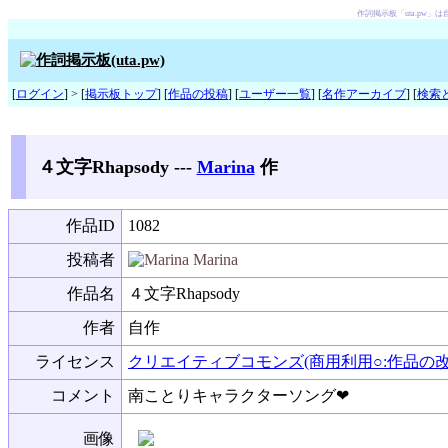
作詞掲示板「uta.pw
[
ログイン
] > [
掲示板トップ
] [
作品の投稿
] [
ユーザー一覧
] [
名作アーカイブ
] [
検索
４文字Rhapsody ---
Marina
作
作品ID
1082
投稿者
Marina
作品名
４文字Rhapsody
作者
自作
ライセンス
クリエイティブコモンズ(商用利用○:作品の改
コメント
南ことりキャラクターソング❤
画像