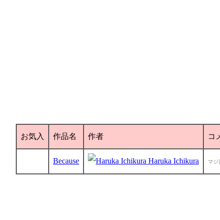
お気入
作品名
作者
コ
Because
Haruka Ichikura
マジ