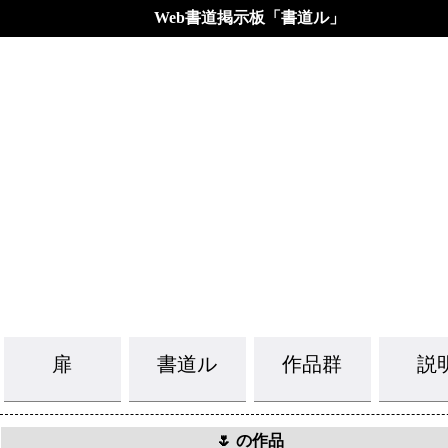
Web書道掲示板「書道ル」
扉
書道ル
作品群
説
🌷 の作品