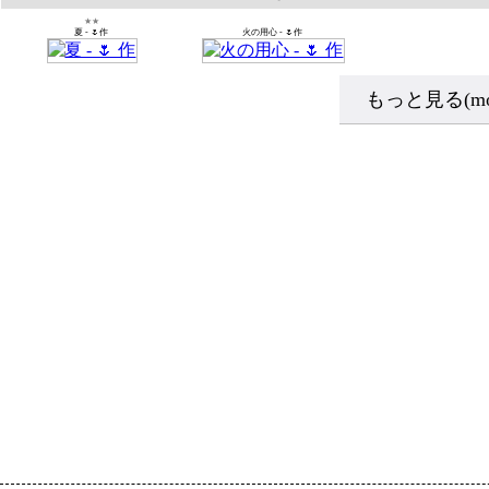
★★
夏
-
🌷作
火の用心
-
🌷作
もっと見る(mo