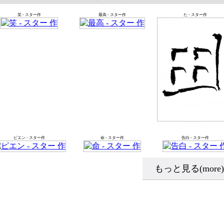
笑
-
スター作
最高
-
スター作
た
-
スター作
ピエン
-
スター作
命
-
スター作
告白
-
スター作
もっと見る(more)