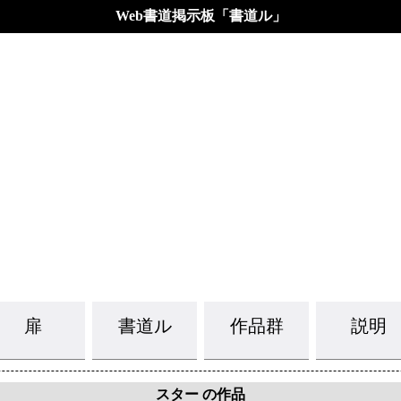
Web書道掲示板「書道ル」
扉
書道ル
作品群
説明
スター の作品