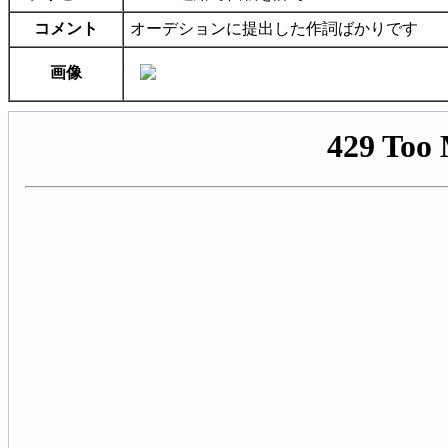
コメント
オーデションに提出した作詞ばかりです
画像