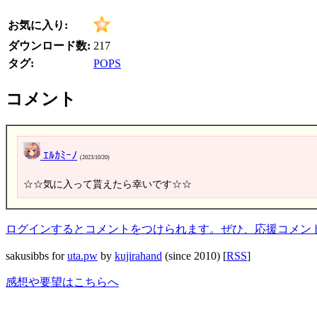
お気に入り:
ダウンロード数:
217
タグ:
POPS
コメント
ｴﾙｶﾐｰﾉ
(2023/10/20)
☆☆気に入って貰えたら幸いです☆☆
ログインするとコメントをつけられます。ぜひ、応援コメン
sakusibbs for
uta.pw
by
kujirahand
(since 2010) [
RSS
]
感想や要望はこちらへ