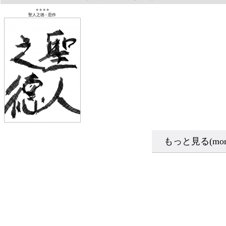
★★★★
聖人之徳
-
思作
もっと見る(more