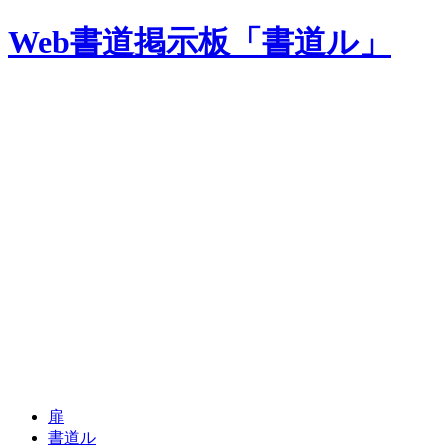
Web書道掲示板「書道ル」
扉
書道ル