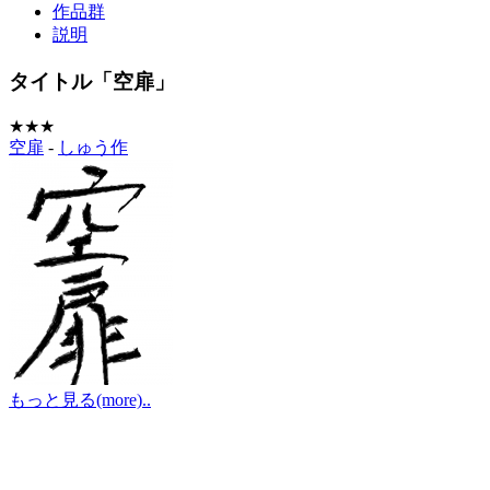
作品群
説明
タイトル「空扉」
★★★
空扉
-
しゅう作
もっと見る(more)..