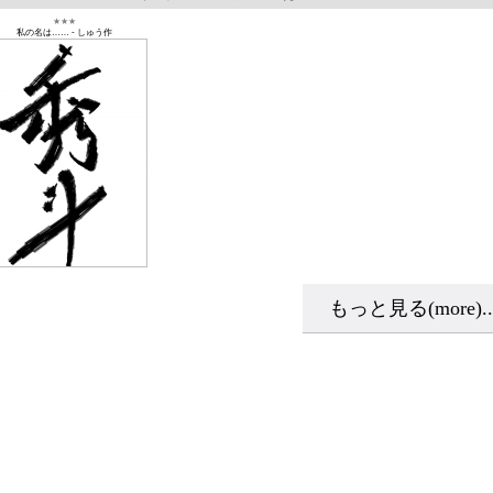
★★★
私の名は……
-
しゅう作
もっと見る(more)..