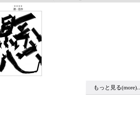
★★★★
懸
-
思作
もっと見る(more)..