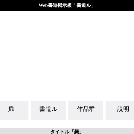
Web書道掲示板「書道ル」
扉
書道ル
作品群
説明
タイトル「懸」