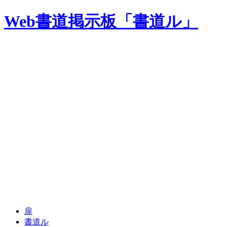
Web書道掲示板「書道ル」
扉
書道ル