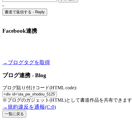
-
書道で返信する - Reply
Facebook連携
→ブログタグを取得
ブログ連携 - Blog
ブログ貼り付けコード(HTML code):
※ブログのガジェット(HTML)として書道作品を共有できます
→規約違反を通報(C:0)
一覧に戻る