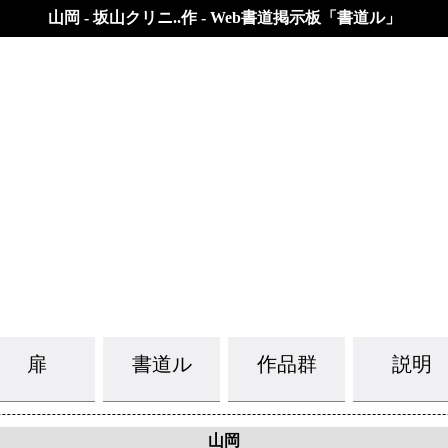
山岡 - 坂山クリニ..作 - Web書道掲示板「書道ル」
扉
書道ル
作品群
説明
山岡