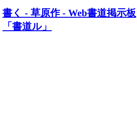
書く - 草原作 - Web書道掲示板
「書道ル」