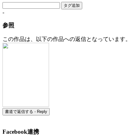
タグ追加
-
参照
この作品は、以下の作品への返信となっています。
書道で返信する - Reply
Facebook連携