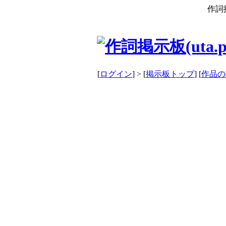
作詞
[
ログイン
] > [
掲示板トップ
] [
作品の