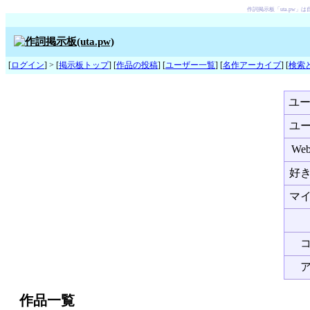
作詞掲示板「uta.pw
[
ログイン
] > [
掲示板トップ
] [
作品の投稿
] [
ユーザー一覧
] [
名作アーカイブ
] [
検索
ユー
ユ
We
好
マ
作品一覧