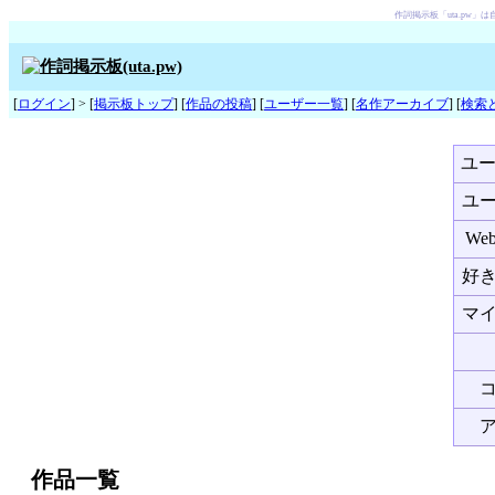
作詞掲示板「uta.pw
[
ログイン
] > [
掲示板トップ
] [
作品の投稿
] [
ユーザー一覧
] [
名作アーカイブ
] [
検索
ユー
ユ
We
好
マ
作品一覧