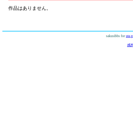
作品はありません。
sakusibbs for
uta.
感