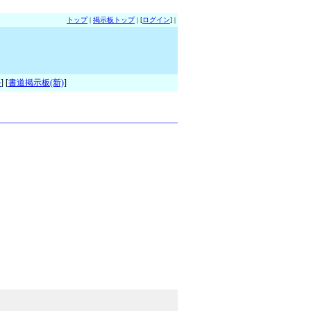
トップ
|
掲示板トップ
| [
ログイン
] |
ル
] [
書道掲示板(新)
]