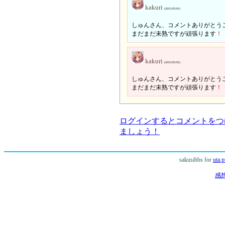
kakuri
(2015/05/01)
しゅんさん、コメントありがとうござい
まだまだ未熟ですが頑張ります
！
kakuri
(2015/05/01)
しゅんさん、コメントありがとうござい
まだまだ未熟ですが頑張ります
！
ログインするとコメントをつ
ましょう！
sakusibbs for
uta.
感