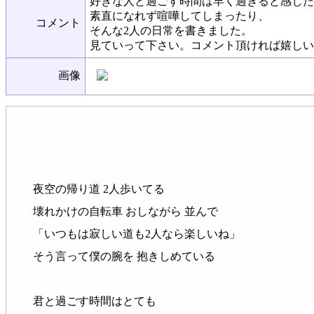
好きな人と過ごす時間は早く過ぎると感じた
素直になれず喧嘩してしまったり、
コメント
そんな2人の日常を書きました。
見ていって下さい。コメント頂ければ嬉しい
画像