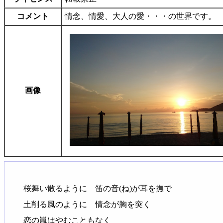
コメント
情念、情愛、大人の愛・・・の世界です。
画像