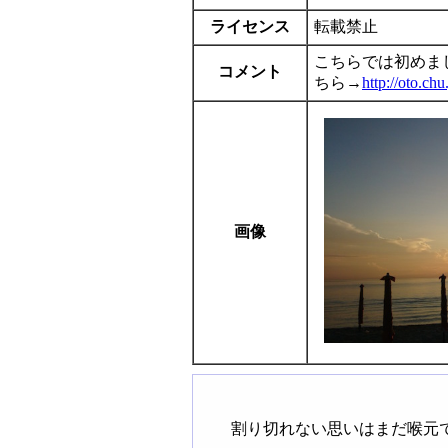
ライセンス
転載禁止
こちらでは初めま
コメント
ちら→
http://oto.c
画像