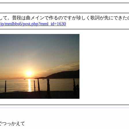
して。普段は曲メインで作るのですが珍しく歌詞が先にできた
hu.jp/mmlbbs6/post.php?mml_id=1630