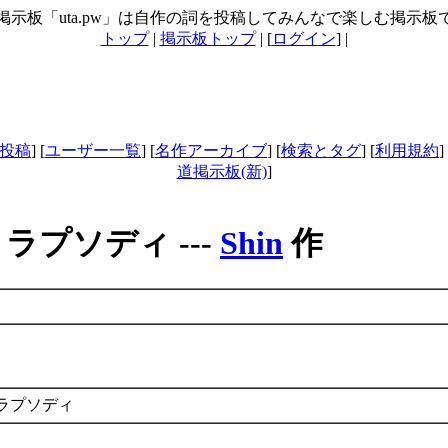
掲示板「uta.pw」は自作の詞を投稿してみんなで楽しむ掲示板
トップ
|
掲示板トップ
| [
ログイン
] |
投稿
] [
ユーザー一覧
] [
名作アーカイブ
] [
検索とタグ
] [
利用規約
]
道掲示板(新)
]
プソディ ---
Shin
作
ラプソディ