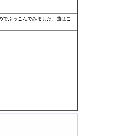
のでぶっこんでみました。曲はこ