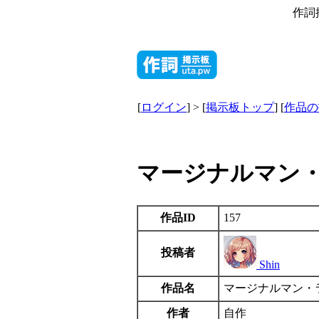
作詞
[
ログイン
] > [
掲示板トップ
] [
作品の
マージナルマン・ラ
作品ID
157
投稿者
Shin
作品名
マージナルマン・
作者
自作