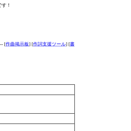
です！
 -- [
作曲掲示板
] [
作詞支援ツール
] [
書