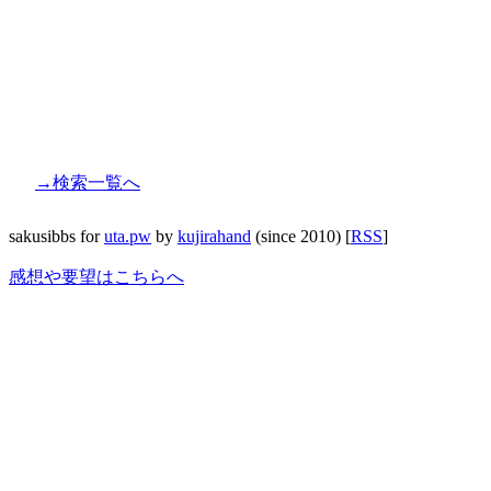
→検索一覧へ
sakusibbs for
uta.pw
by
kujirahand
(since 2010) [
RSS
]
感想や要望はこちらへ