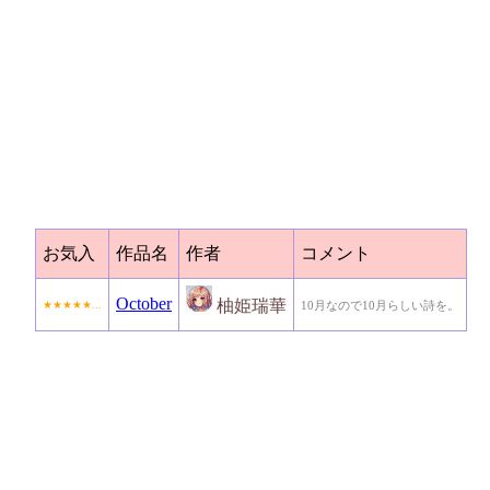
お気入
作品名
作者
コメント
October
柚姫瑞華
★★★★★...
10月なので10月らしい詩を。