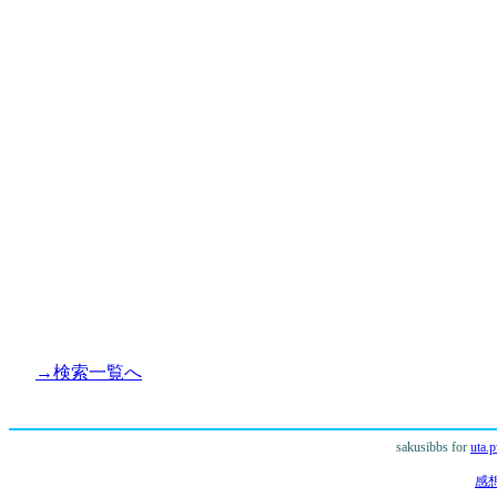
→検索一覧へ
sakusibbs for
uta.
感